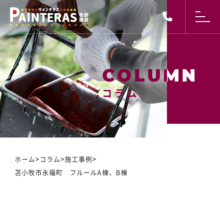
コラム
コラム
>
>
>
ホーム
コラム
施工事例
苫小牧市永福町 フルールA棟、B棟