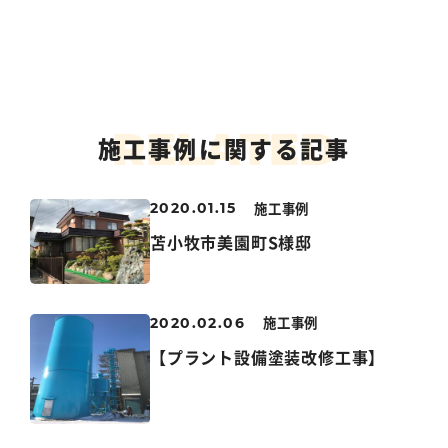
R
E
L
A
T
E
D
施工事例に関する記事
施工事例
2020.01.15
苫小牧市美園町S様邸
施工事例
2020.02.06
【プラント設備塗装改修工事】