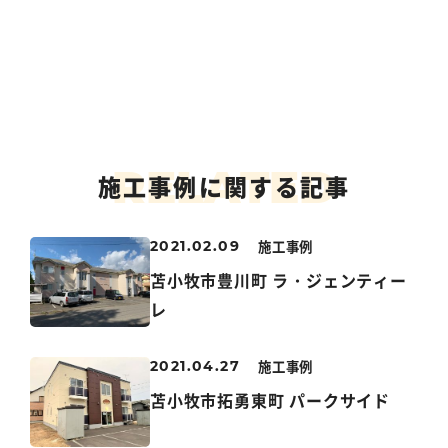
R
E
L
A
T
E
D
施工事例に関する記事
施工事例
2021.02.09
苫小牧市豊川町 ラ・ジェンティー
レ
施工事例
2021.04.27
苫小牧市拓勇東町 パークサイド