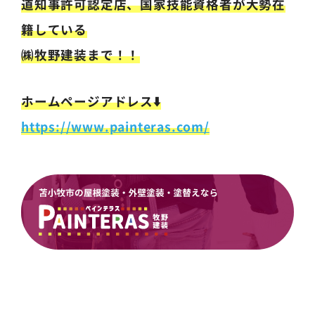
道知事許可認定店、国家技能資格者が大勢在
籍している
㈱牧野建装まで！！
ホームページアドレス⬇️
https://www.painteras.com/