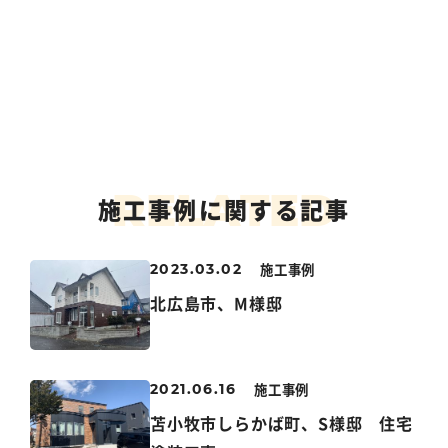
R
E
L
A
T
E
D
施工事例に関する記事
施工事例
2023.03.02
北広島市、M様邸
施工事例
2021.06.16
苫小牧市しらかば町、S様邸 住宅