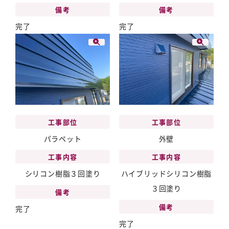
備考
備考
完了
完了
工事部位
工事部位
パラペット
外壁
工事内容
工事内容
シリコン樹脂３回塗り
ハイブリッドシリコン樹脂
３回塗り
備考
備考
完了
完了