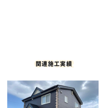
O
T
H
E
R
関連施工実績