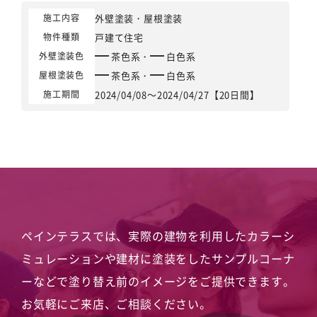
外壁塗装
・
屋根塗装
施工内容
戸建て住宅
物件種類
茶色系
・
白色系
外壁塗装色
茶色系
・
白色系
屋根塗装色
2024/04/08～2024/04/27【20日間】
施工期間
ペインテラスでは、実際の建物を利用したカラーシ
ミュレーションや
建材に塗装をしたサンプルコーナ
ーなどで塗り替え前のイメージをご提供できます。
お気軽にご来店、ご相談ください。