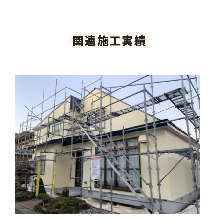
O
T
H
E
R
関連施工実績