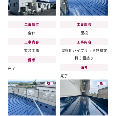
工事部位
工事部位
全体
屋根
工事内容
工事内容
塗装工事
屋根用ハイブリッド無機塗
料３回塗り
備考
備考
完了
完了