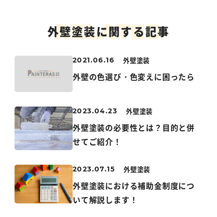
R
E
L
A
T
E
D
外壁塗装に関する記事
外壁塗装
2021.06.16
外壁の色選び・色変えに困ったら
外壁塗装
2023.04.23
外壁塗装の必要性とは？目的と併
せてご紹介！
外壁塗装
2023.07.15
外壁塗装における補助金制度につ
いて解説します！