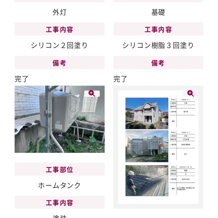
外灯
基礎
工事内容
工事内容
シリコン２回塗り
シリコン樹脂３回塗り
備考
備考
完了
完了
工事部位
ホームタンク
工事内容