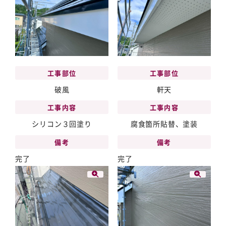
工事部位
工事部位
破風
軒天
工事内容
工事内容
シリコン３回塗り
腐食箇所貼替、塗装
備考
備考
完了
完了