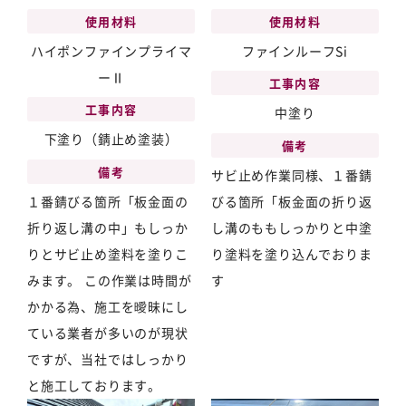
使用材料
使用材料
ハイポンファインプライマ
ファインルーフSi
ーⅡ
工事内容
工事内容
中塗り
下塗り（錆止め塗装）
備考
備考
サビ止め作業同様、１番錆
１番錆びる箇所「板金面の
びる箇所「板金面の折り返
折り返し溝の中」もしっか
し溝のももしっかりと中塗
りとサビ止め塗料を塗りこ
り塗料を塗り込んでおりま
みます。 この作業は時間が
す
かかる為、施工を曖昧にし
ている業者が多いのが現状
ですが、当社ではしっかり
と施工しております。