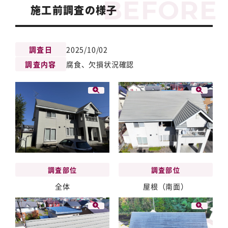
施工前調査の様子
調査日
2025/10/02
調査内容
腐食、欠損状況確認
調査部位
調査部位
屋根（南面）
全体