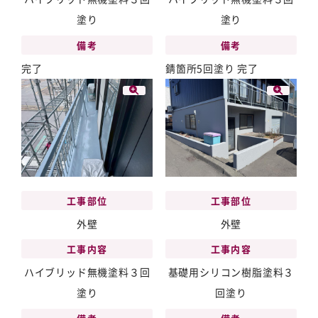
塗り
塗り
備考
備考
完了
錆箇所5回塗り 完了
工事部位
工事部位
外壁
外壁
工事内容
工事内容
ハイブリッド無機塗料３回
基礎用シリコン樹脂塗料３
塗り
回塗り