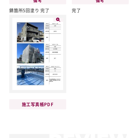
備考
備考
錆箇所5回塗り 完了
完了
施工写真帳PDF