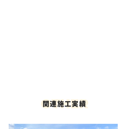
O
T
H
E
R
関連施工実績