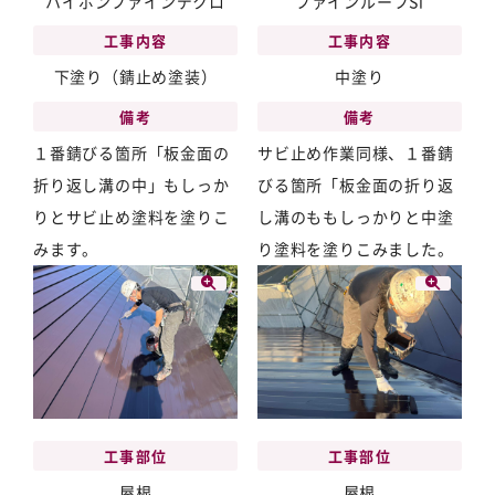
ハイポンファインデクロ
ファインルーフSi
工事内容
工事内容
下塗り（錆止め塗装）
中塗り
備考
備考
１番錆びる箇所「板金面の
サビ止め作業同様、１番錆
折り返し溝の中」もしっか
びる箇所「板金面の折り返
りとサビ止め塗料を塗りこ
し溝のももしっかりと中塗
みます。
り塗料を塗りこみました。
工事部位
工事部位
屋根
屋根