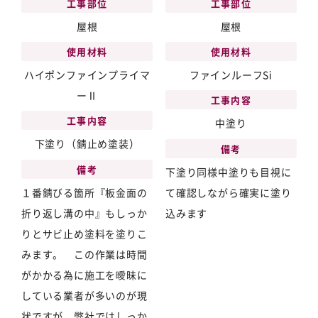
工事部位
工事部位
屋根
屋根
使用材料
使用材料
ハイポンファインプライマ
ファインルーフSi
ーⅡ
工事内容
工事内容
中塗り
下塗り（錆止め塗装）
備考
備考
下塗り同様中塗りも目視に
１番錆びる箇所『板金面の
て確認しながら確実に塗り
折り返し溝の中』もしっか
込みます
りとサビ止め塗料を塗りこ
みます。 この作業は時間
がかかる為に施工を曖昧に
している業者が多いのが現
状ですが、弊社ではしっか