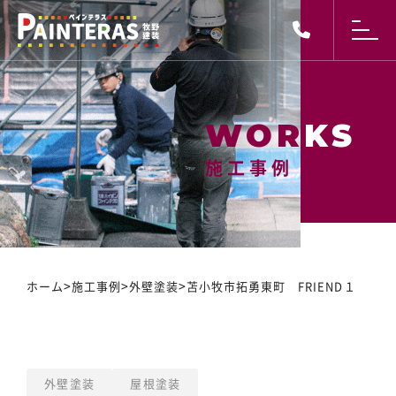
施工事例
施工事例
>
>
>
ホーム
施工事例
外壁塗装
苫小牧市拓勇東町 FRIEND１
外壁塗装
屋根塗装