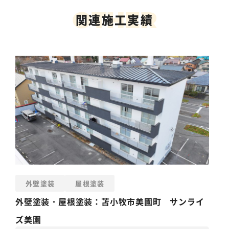
O
T
H
E
R
関連施工実績
外壁塗装
屋根塗装
外壁塗装
・
屋根塗装
：苫小牧市美園町 サンライ
ズ美園