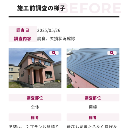
施工前調査の様子
調査日
2025/05/26
調査内容
腐食、欠損状況確認
調査部位
調査部位
屋根
全体
備考
備考
錆びも見当たらなく良好な
塗装は、２プランお見積り