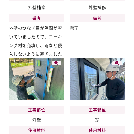
外壁補修
外壁補修
備考
備考
外壁のつなぎ目が隙間が空
完了
いていましたので、コーキ
ング材を充填し、雨など侵
入しないように塞ぎました
工事部位
工事部位
外壁
窓
使用材料
使用材料