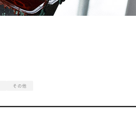
例
その他